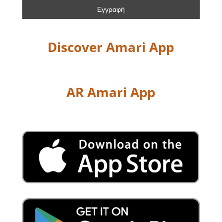
Discover Amari App
AR Amari App