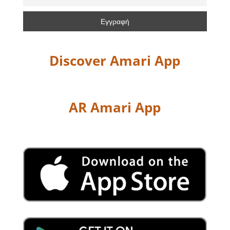
Discover Amari App
AR Amari App