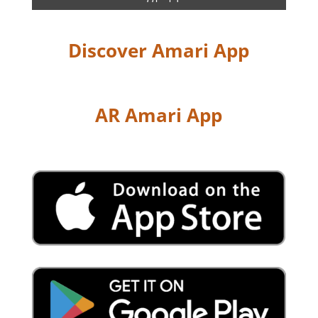
Discover Amari App
AR Amari App