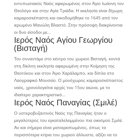
εντυπωσιακός Ναός αφιερωμένος στον Άγιο Ιωάννη τον
Θεολόγο και στην Αγία Τριάδα. Η εκκλησία είναι δίχωρη
καμαροσκέπαστη και οικοδομήθηκε το 1645 από τον
ιερωμένο Μανώλη Βλαστό. Στην πρόσοψη διακρίνονται
οι δυο είσοδοι με...
Ιερός Ναός Αγίου Γεωργίου
(Βισταγή)
Τον συναντάμε στο κέντρο του χωριού Βισταγή, κοντά
στη δίκλιτη εκκλησία αφιερωμένη στην Κοίμηση της
Θεοτόκου και στον Άγιο Χαράλαμπο, και δίπλα στο
Λαογραφικό Μουσείο. Ο μονόχωρος καμαροσκέπαστος
ναός, χρονολογείται αρχές του 15ου αιώνα, με το
ιδιαίτερο χαρακτηριστικό...
Ιερός Ναός Παναγίας (Σμιλέ)
Ο υστεροβυζαντινός Ναός της Παναγίας ήταν ο
μεγαλύτερος του εγκαταλελειμμένου πια οικισμού Σμιλέ.
Αν και σήμερα είναι μισοερειπωμένος, όπως τα
περισσότερα κτίρια του χωριού άλλωστε, αξίζει να το