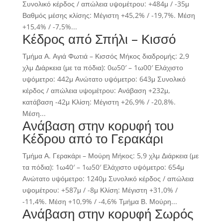
Συνολικό κέρδος / απώλεια υψομέτρου: +484μ / -35μ
Βαθμός μέσης κλίσης: Μέγιστη +45,2% / -19,7%. Μέση
+15,4% / -7,5%...
Κέδρος από Σπήλι – Κισσό
Τμήμα Α. Αγιά Φωτιά – Κισσός Μήκος διαδρομής: 2,9
χλμ Διάρκεια (με τα πόδια): 0ω50′ – 1ω00′ Ελάχιστο
υψόμετρο: 442μ Ανώτατο υψόμετρο: 643μ Συνολικό
κέρδος / απώλεια υψομέτρου: Ανάβαση +232μ,
κατάβαση -42μ Κλίση: Μέγιστη +26,9% / -20,8%.
Μέση...
Ανάβαση στην κορυφή του
Κέδρου από το Γερακάρι
Τμήμα Α. Γερακάρι – Μούρη Μήκος: 5,9 χλμ Διάρκεια (με
τα πόδια): 1ω40′ – 1ω50′ Ελάχιστο υψόμετρο: 654μ
Ανώτατο υψόμετρο: 1240μ Συνολικό κέρδος / απώλεια
υψομέτρου: +587μ / -8μ Κλίση: Μέγιστη +31,0% /
-11,4%. Μέση +10,9% / -4,6% Τμήμα Β. Μούρη...
Ανάβαση στην κορυφή Σωρός