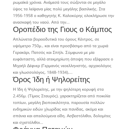
ρωμαϊκά χρόνια. Ανάμεσά τους σώζονται σε μεγάλο
ύψος τα λείψανα μίας πολύ μεγάλης βασιλικής. Στα
1956-1958 ο καθηγητής Κ. Καλοκύρης ολοκλήρωσε την
ανασκαφή του ναού. Από την...
Οροπέδιο της Γιους ο Κάμπος
Απλώνεται βορειοδυτικά του όρους Κέντρος, σε
υψόμετρο 750μ., και είναι προσβάσιμο από τα χωριά
Γερακάρι, Πατσός και Σπήλι. Σύμφωνα με μία
ευφάνταστη, αλλά ατεκμηρίωτη άποψη που εξέφρασε ο
Μιχαήλ Δέφνερ (Γερμανός νεοελληνιστής, αρχαιολόγος
και γλωσσολόγος, 1848-1934),...
Όρος Ίδη ή Ψηλορείτης
Η Ίδη ή Ψηλορείτης, με την ψηλότερη κορυφή στα
2.456μ. (Τίμιος Σταυρός), χαρακτηρίζεται από ποικιλία
τοπίων, μεγάλη βιοποικιλότητα, παρουσία πολλών
ενδημικών ειδών χλωρίδας και πανίδας, ακόμα και
σπάνια και απειλούμενα είδη. Ασβεστόλιθοι, δολομίτες
και σχιστόλιθοι...