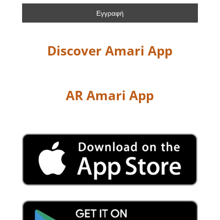
Discover Amari App
AR Amari App