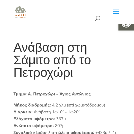
Ανοίξτε 
Ανάβαση στη
Σάμιτο από το
Πετροχώρι
Τμήμα Α.
Πετροχώρι – Άγιος Αντώνιος
Μήκος διαδρομής:
4,2 χλμ (επί χωματόδρομου)
Διάρκεια:
Ανάβαση 1ω10′ – 1ω20′
Ελάχιστο υψόμετρο:
367μ
Ανώτατο υψόμετρο:
807μ
Συνολικό κέρδος / απώλεια υψομέτρου:
+433μ / -1μ