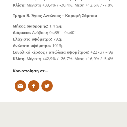
Κλίση:
Μέγιστη +39,4% / -30,4%. Μέση +12,6% / -7,8%
Τμήμα Β.
Άγιος Αντώνιος – Κορυφή Σάμιτου
Μήκος διαδρομής:
1,4 χλμ
Διάρκεια:
Ανάβαση 0ω35′ – 0ω40′
Ελάχιστο υψόμετρο:
792μ
Ανώτατο υψόμετρο:
1013μ
Συνολικό κέρδος / απώλεια υψομέτρου:
+227μ / – 9μ
Κλίση:
Μέγιστη +42,9% / -26,7%. Μέση +16,9% / -5,4%
Κοινοποίηση σε…