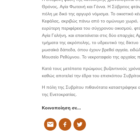
Θρόνος, Αγία Φωτεινή και Γέννα. Η Σύβριτος φτάν
πόλη με δικό της αργυρό νόμισμα. Το οικιστικό κ
Κεφάλας, ακριβώς πάνω από το ομώνυμο χωριό, στι
ευρύτερη περιφέρεια του σύγχρονου οικισμού, φτά
Αγία Γαλήνη, και επεκτείνεται στις δύο επαρχίες 
τμήματα της ακρόπολης, το υδρευτικό της δίκτυο
μωσαϊκά δάπεδα, όπου έχουν βρεθεί αγγεία, ειδώλι
Μουσείο Ρεθύμνου. Το νεκροταφείο της αρχαίας π
Κατά τους μετέπειτα πρώιμους βυζαντινούς χρόνου
καθώς αποτελεί την έδρα του επισκόπου Συβρίτου
Η πόλη της Συβρίτου πιθανότατα καταστράφηκε 
της Ενετοκρατίας.
Κοινοποίηση σε…