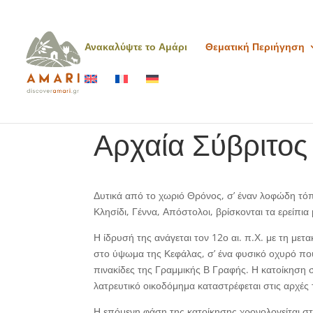
Ανακαλύψτε το Αμάρι
Θεματική Περιήγηση
Αρχαία Σύβριτος
Δυτικά από το χωριό Θρόνος, σ’ έναν λοφώδη τόπ
Κλησίδι, Γέννα, Απόστολοι, βρίσκονται τα ερείπι
Η ίδρυσή της ανάγεται τον 12ο αι. π.Χ. με τη μ
στο ύψωμα της Κεφάλας, σ’ ένα φυσικό οχυρό που
πινακίδες της Γραμμικής Β Γραφής. Η κατοίκηση σ
λατρευτικό οικοδόμημα καταστρέφεται στις αρχές 
Η επόμενη φάση της κατοίκησης χρονολογείται στη