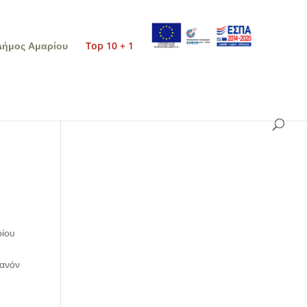
Δήμος Αμαρίου
Top 10 + 1
ρίου
θανόν