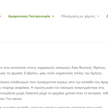
Αμαριώτικη Γαστρονομία
Πλοήγηση με χάρτες
ο που εκτεινόταν στους σημερινούς οικισμούς Αγία Φωτεινή, Θρόνος,
α μιας τη αρχαίας Συβρίτου, μιας πολύ σημαντικής πόλης της Κρήτης.
ετακίνηση πληθυσμών που προέρχονται κυρίως από την κοιλάδα του Αμα
 παρείχε ασφάλεια. Η πρώτη μνεία του οικισμού αναγνωρίστηκε στις
υνεχίζεται χωρίς διακοπή μέχρι τα αρχαϊκά χρόνια όταν το κεντρικό, πι
του 7ου αιώνα.
 ρωμαϊκή περίοδο, κατά την οποία ο οικισμός εκτείνεται στα χωριά