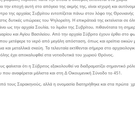
ει την εποχή αυτή στο απόγειο της ακμής της, είναι ισχυρή και αυτόνομ
έντρο της αρχαίας Συβρίτου εντοπίζεται πάνω στον λόφο της Θρονιανής
ς δυτικές υπώρειες του Ψηλορείτη. Η επικράτειά της εκτείνεται σε όλ
νει ως την αρχαία Σουλία, το λιμάνι της Συβρίτου, πιθανότατα τη σημε
Αμαρίου και Αγίου Βασιλείου. Από την αρχαία Σύβριτο έχουν έρθει στο φ
 που μετέφερε το νερό από μεγάλη απόσταση, όπως και ερείπια οικιών 
α και μεταλλικά σκεύη. Τα τελευταία εκτίθενται σήμερα στο αρχαιολογι
όλης έχει αποκαλυφθεί στα νοτιοδυτικά του χωριού Θρόνος.
ς φαίνεται ότι η Σύβριτος εξακολουθεί να διαδραματίζει σημαντικό ρόλ
 που αναφέρεται μάλιστα και στη Δ Οικουμενική Σύνοδο το 451.
από τους Σαρακηνούς, αλλά η ονομασία διατηρήθηκε και στα πρώτα χρ