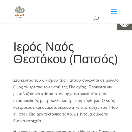
Ανοίξτε 
Ιερός Ναός
Θεοτόκου (Πατσός)
Στο κέντρο του οικισμού της Πατσού σώζονται σε μεγάλο
ύψος τα ερείπια του ναού της Παναγίας. Πρόκειται για
μεσοβυζαντινό κτίσμα στον αρχιτεκτονικό τύπο του
σταυροειδούς με τρούλλο και τριμερή νάρθηκα. Ο ναός
κατέρρευσε και ανακατασκευάστηκε στις αρχές του 14ου
αι. στον ίδιο αρχιτεκτονικό τύπο, με έντονα όμως τα
δυτικά στοιχεία.
Η ανακαίνιση και τοιχογράφηση του Ναού της Παναγίας,