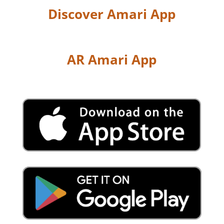
Discover Amari App
AR Amari App