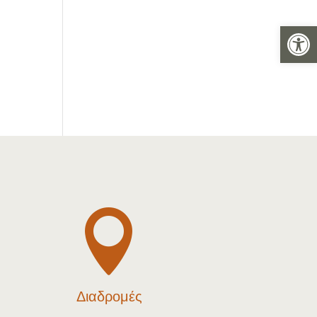
Ανοίξτε 

Διαδρομές