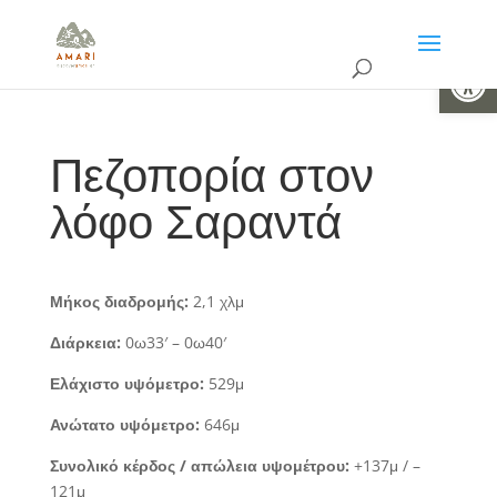
Ανοίξτε 
Πεζοπορία στον
λόφο Σαραντά
Μήκος διαδρομής:
2,1 χλμ
Διάρκεια:
0ω33′ – 0ω40′
Ελάχιστο υψόμετρο:
529μ
Ανώτατο υψόμετρο:
646μ
Συνολικό κέρδος / απώλεια υψομέτρου:
+137μ / –
121μ