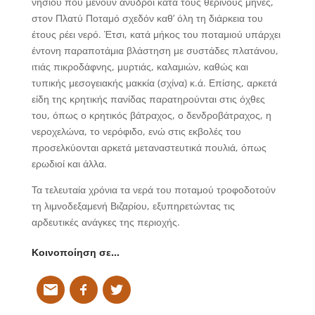
νησιού που μένουν άνυδροι κατά τους θερινούς μήνες,
στον Πλατύ Ποταμό σχεδόν καθ’ όλη τη διάρκεια του
έτους ρέει νερό. Έτσι, κατά μήκος του ποταμιού υπάρχει
έντονη παραποτάμια βλάστηση με συστάδες πλατάνου,
ιτιάς πικροδάφνης, μυρτιάς, καλαμιών, καθώς και
τυπικής μεσογειακής μακκία (σχίνα) κ.ά. Επίσης, αρκετά
είδη της κρητικής πανίδας παρατηρούνται στις όχθες
του, όπως ο κρητικός βάτραχος, ο δενδροβάτραχος, η
νεροχελώνα, το νερόφιδο, ενώ στις εκβολές του
προσελκύονται αρκετά μεταναστευτικά πουλιά, όπως
ερωδιοί και άλλα.
Τα τελευταία χρόνια τα νερά του ποταμού τροφοδοτούν
τη λιμνοδεξαμενή Βιζαρίου, εξυπηρετώντας τις
αρδευτικές ανάγκες της περιοχής.
Κοινοποίηση σε…