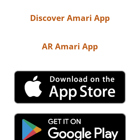
Discover Amari App
AR Amari App