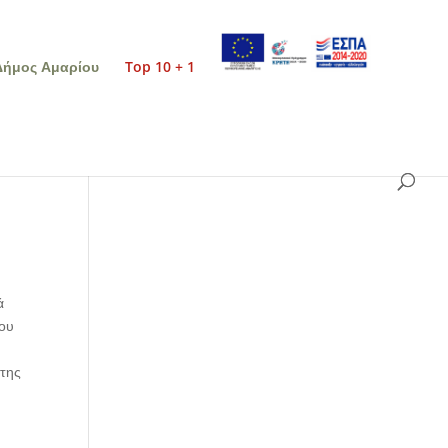
Δήμος Αμαρίου
Top 10 + 1
ά
του
 της