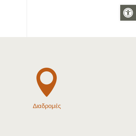
Ανοίξτε 

Διαδρομές