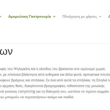
Αμαριώτικη Γαστρονομία
Πλοήγηση με χάρτες
ίων
υφές του Ψηλορείτη και η είσοδος του βρίσκεται στο ομώνυμο χωριό.
γι, με πλούσια βλάστηση από ενδημικά και άλλα φυτά, αρπακτικά πουλι
υφους βράχους και σπήλαια. Σε ένα από αυτά τα σπήλαια, τη Σπηλιά 
αρχαίος θεός, διακρίνονται βραχογραφίες πιθανότατα της μινωικής
τεί γνώσεις canyoning για τη διάσχισή του, ωστόσο το πρώτο κομμάτι
που μπορούν να περπατήσουν ακόμα και παιδιά.