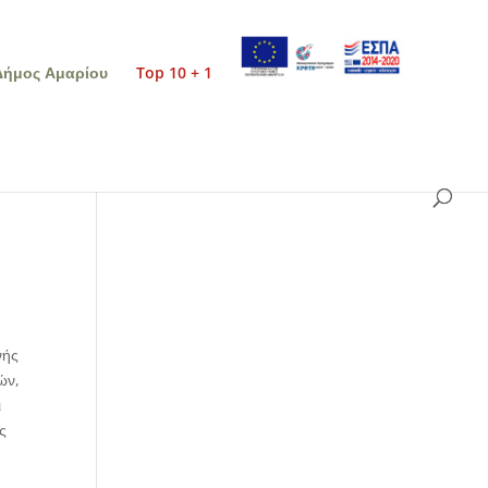
Δήμος Αμαρίου
Top 10 + 1
νής
ών,
ι
ς