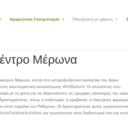
Αμαριώτικη Γαστρονομία
Πλοήγηση με χάρτες
Κέντρο Μέρωνα
ικισμού Μέρωνα, κοντά στο υστεροβυζαντινό εκκλησάκι του Αγίου
ότυπη οικοτουριστική κατασκήνωση WildNature. Οι επισκέπτες που
παφή με τη φύση και να εξερευνήσουν τις ομορφιές ολόκληρης της ορει
ραστηριότητες, όπως η πεζοπορία, η ορειβασία, οι διασχίσεις φαραγγι
α νότια παράλια του Ρεθύμνου. Οι δραστηριότητες αυτές οργανώνοντα
tureOutdoorActivities και προτείνονται τόσο διαδικτυακά όσο και εντό