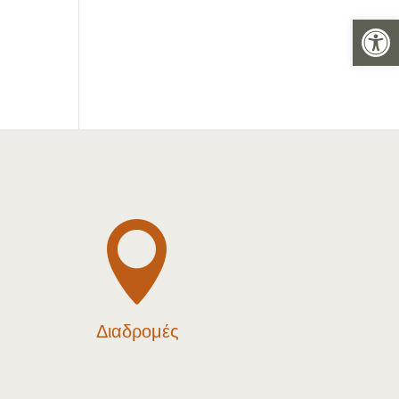
Ανοίξτε 

Διαδρομές