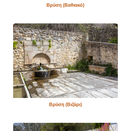
Βρύση (Βαθιακό)
Βρύση (Βιζάρι)