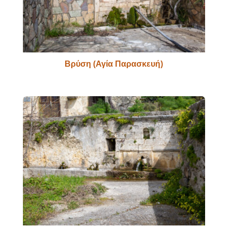
Βρύση (Αγία Παρασκευή)