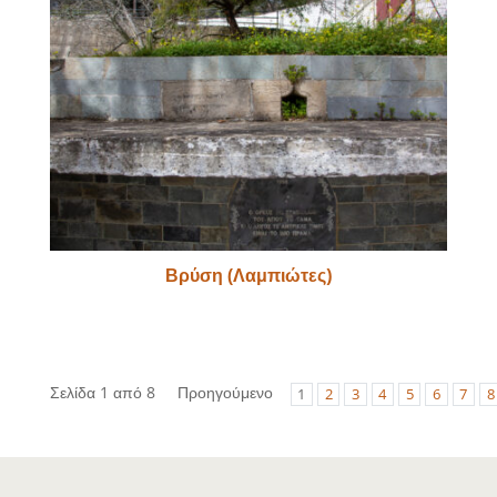
Βρύση (Λαμπιώτες)
Σελίδα 1 από 8
Προηγούμενο
1
2
3
4
5
6
7
8