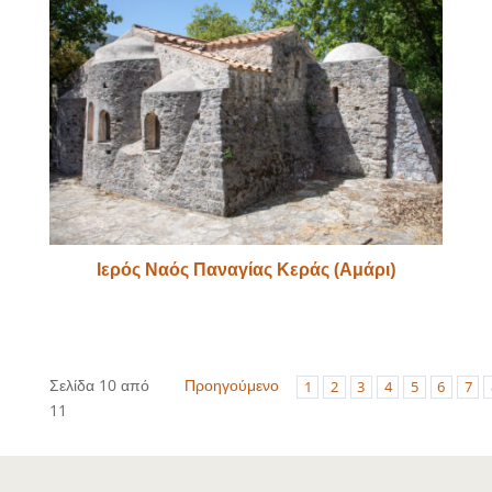
Ιερός Ναός Παναγίας Κεράς (Αμάρι)
Σελίδα 10 από
Προηγούμενο
1
2
3
4
5
6
7
11