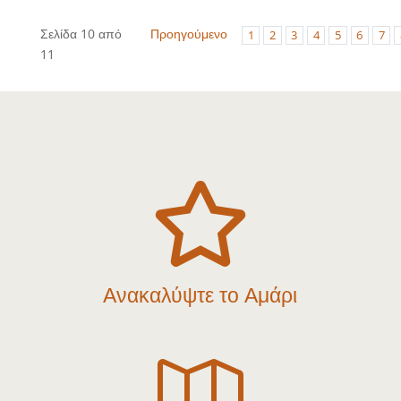
Σελίδα 10 από
Προηγούμενο
1
2
3
4
5
6
7
11

Ανακαλύψτε το Αμάρι