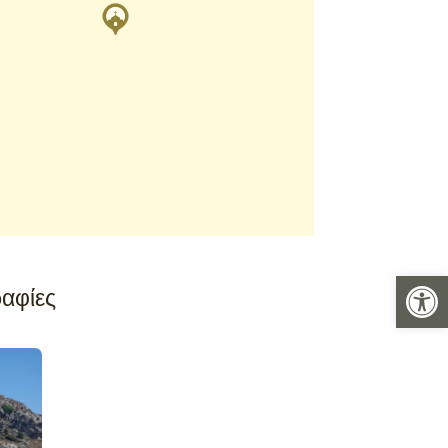
Ανοίξτε 
αφίες