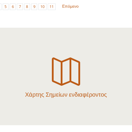
Επόμενο
5
6
7
8
9
10
11

Χάρτης Σημείων ενδιαφέροντος