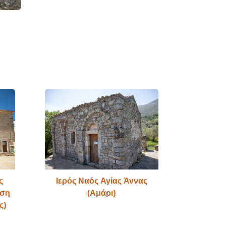
ς
Ιερός Ναός Αγίας Άννας
ηση
(Αμάρι)
ς)