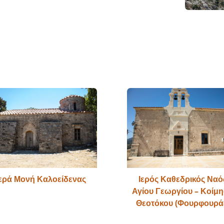
Ιερά Μονή Καλοείδενας
Ιερός Καθεδρικός Ναό
Αγίου Γεωργίου – Κοίμ
Θεοτόκου (Φουρφουρά