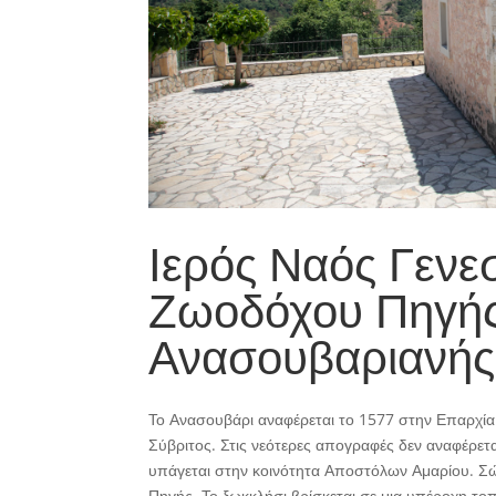
Ιερός Ναός Γενεσ
Ζωοδόχου Πηγής
Ανασουβαριανής
Το Ανασουβάρι αναφέρεται το 1577 στην Επαρχία
Σύβριτος. Στις νεότερες απογραφές δεν αναφέρετα
υπάγεται στην κοινότητα Αποστόλων Αμαρίου. Σώ
Πηγής. Το ξωκκλήσι βρίσκεται σε μια υπέροχη τοπ