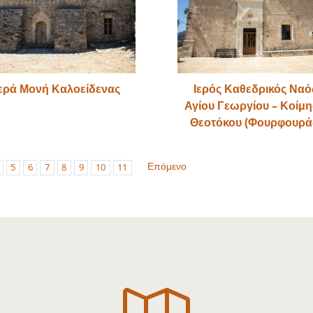
Ιερά Μονή Καλοείδενας
Ιερός Καθεδρικός Ναό
Αγίου Γεωργίου – Κοίμ
Θεοτόκου (Φουρφουρά
Επόμενο
5
6
7
8
9
10
11