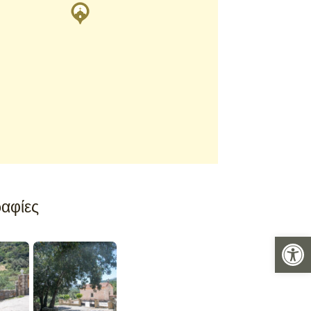
αφίες
Ανοίξτε 