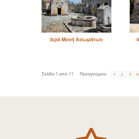
Ιερά Μονή Ασωμάτων
Σελίδα 1 από 11
Προηγούμενο
1
2
3
4