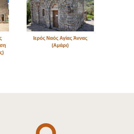
ς
Ιερός Ναός Αγίας Άννας
ηση
(Αμάρι)
ς)