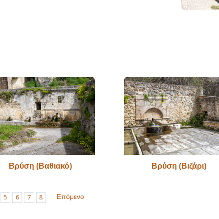
Βρύση (Βαθιακό)
Βρύση (Βιζάρι)
Επόμενο
5
6
7
8