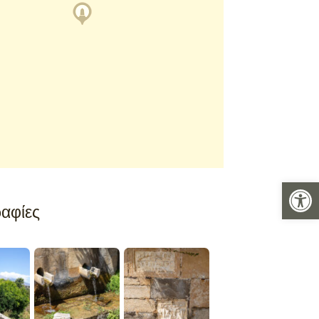
Ανοίξτε 
αφίες