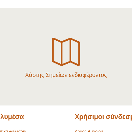

Χάρτης Σημείων ενδιαφέροντος
λυμέσα
Χρήσιμοι σύνδεσ
τικά φυλλάδια
Δήμος Αμαρίου