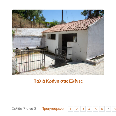
Παλιά Κρήνη στις Ελένες
Σελίδα 7 από 8
Προηγούμενο
1
2
3
4
5
6
7
8