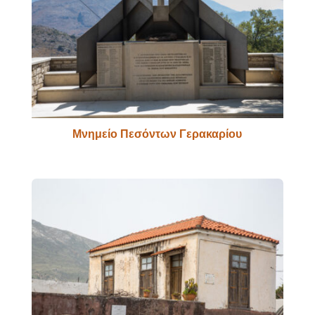
Μνημείο Πεσόντων Γερακαρίου