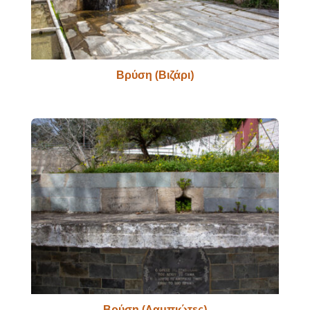
Βρύση (Βιζάρι)
Βρύση (Λαμπιώτες)