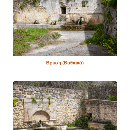
Βρύση (Βαθιακό)