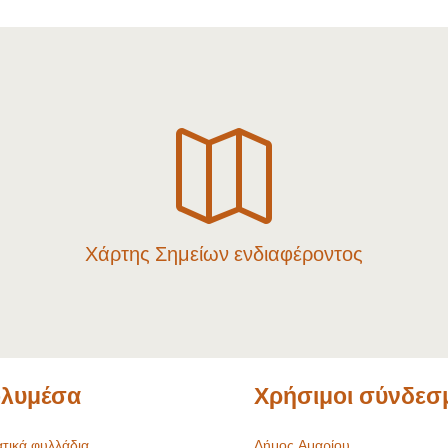

Χάρτης Σημείων ενδιαφέροντος
λυμέσα
Χρήσιμοι σύνδεσ
τικά φυλλάδια
Δήμος Αμαρίου