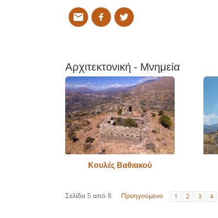
Αρχιτεκτονική - Μνημεία
Κουλές Βαθιακού
Σελίδα 5 από 8
Προηγούμενο
1
2
3
4