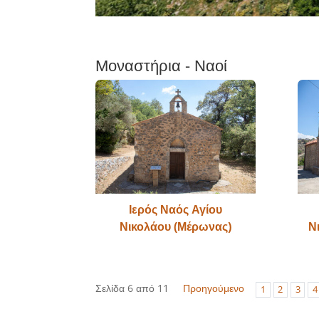
Μοναστήρια - Ναοί
Ιερός Ναός Αγίου
Νικολάου (Μέρωνας)
Ν
Σελίδα 6 από 11
Προηγούμενο
1
2
3
4