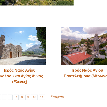
Ιερός Ναός Αγίου
Ιερός Ναός Αγίου
ικολάου και Αγίας Άννας
Παντελεήμονα (Μέρωνα
(Ελένες)
Επόμενο
5
6
7
8
9
10
11