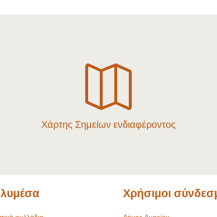

Χάρτης Σημείων ενδιαφέροντος
λυμέσα
Χρήσιμοι σύνδεσ
τικά φυλλάδια
Δήμος Αμαρίου