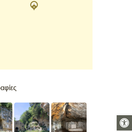
αφίες
Ανοίξτε 