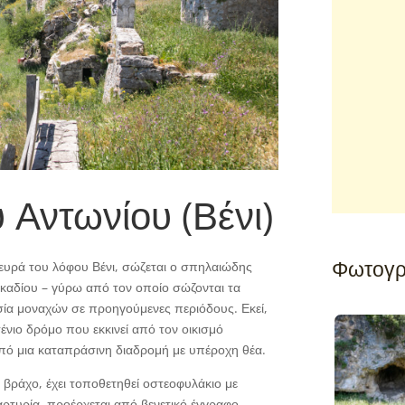
 Αντωνίου (Βένι)
Φωτογρ
ευρά του λόφου Βένι, σώζεται ο σπηλαιώδης
ρκαδίου – γύρω από τον οποίο σώζονται τα
σία μοναχών σε προηγούμενες περιόδους. Εκεί,
ένιο δρόμο που εκκινεί από τον οικισμό
 από μια καταπράσινη διαδρομή με υπέροχη θέα.
 βράχο, έχει τοποθετηθεί οστεοφυλάκιο με
τυρία, προέρχεται από βενετικό έγγραφο