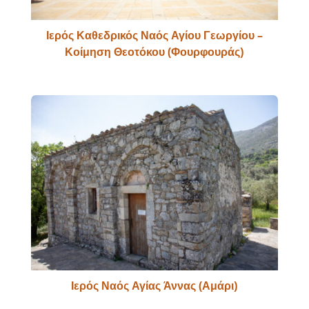
Ιερός Καθεδρικός Ναός Αγίου Γεωργίου –
Κοίμηση Θεοτόκου (Φουρφουράς)
Ιερός Ναός Αγίας Άννας (Αμάρι)