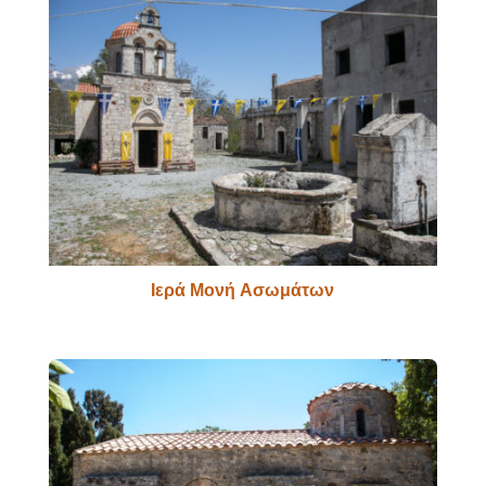
Ιερά Μονή Ασωμάτων