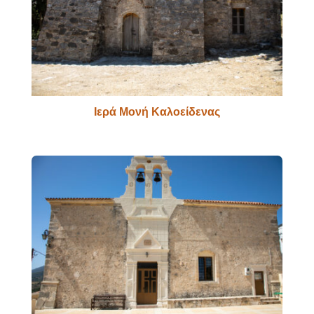
Ιερά Μονή Καλοείδενας