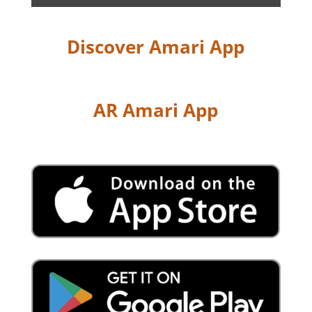
Discover Amari App
AR Amari App