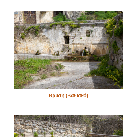
Βρύση (Βαθιακό)