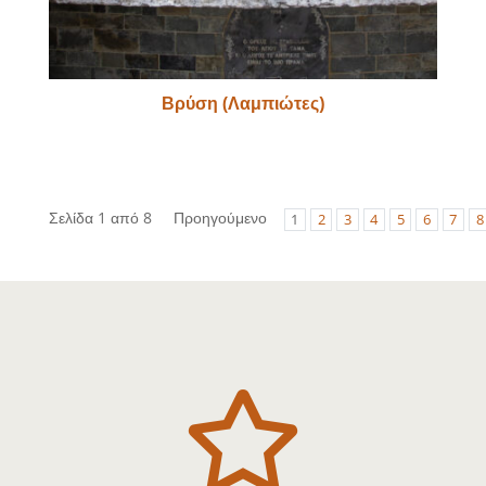
Βρύση (Λαμπιώτες)
Σελίδα 1 από 8
Προηγούμενο
1
2
3
4
5
6
7
8
