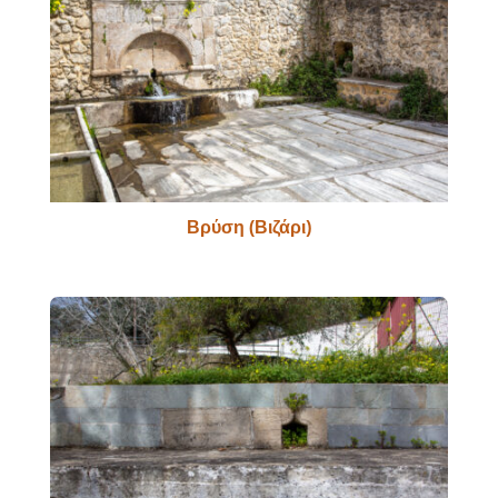
Βρύση (Βιζάρι)