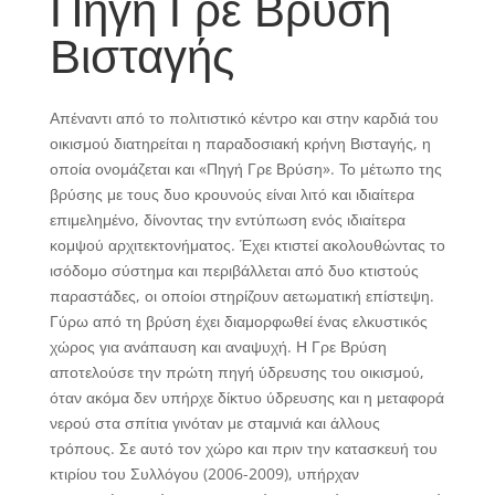
Πηγή Γρε Βρύση
Βισταγής
Απέναντι από το πολιτιστικό κέντρο και στην καρδιά του
οικισμού διατηρείται η παραδοσιακή κρήνη Βισταγής, η
οποία ονομάζεται και «Πηγή Γρε Βρύση». Το μέτωπο της
βρύσης με τους δυο κρουνούς είναι λιτό και ιδιαίτερα
επιμελημένο, δίνοντας την εντύπωση ενός ιδιαίτερα
κομψού αρχιτεκτονήματος. Έχει κτιστεί ακολουθώντας το
ισόδομο σύστημα και περιβάλλεται από δυο κτιστούς
παραστάδες, οι οποίοι στηρίζουν αετωματική επίστεψη.
Γύρω από τη βρύση έχει διαμορφωθεί ένας ελκυστικός
χώρος για ανάπαυση και αναψυχή. Η Γρε Βρύση
αποτελούσε την πρώτη πηγή ύδρευσης του οικισμού,
όταν ακόμα δεν υπήρχε δίκτυο ύδρευσης και η μεταφορά
νερού στα σπίτια γινόταν με σταμνιά και άλλους
τρόπους. Σε αυτό τον χώρο και πριν την κατασκευή του
κτιρίου του Συλλόγου (2006-2009), υπήρχαν