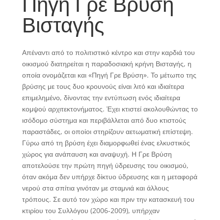
Πηγή Γρε Βρύση
Βισταγής
Απέναντι από το πολιτιστικό κέντρο και στην καρδιά του
οικισμού διατηρείται η παραδοσιακή κρήνη Βισταγής, η
οποία ονομάζεται και «Πηγή Γρε Βρύση». Το μέτωπο της
βρύσης με τους δυο κρουνούς είναι λιτό και ιδιαίτερα
επιμελημένο, δίνοντας την εντύπωση ενός ιδιαίτερα
κομψού αρχιτεκτονήματος. Έχει κτιστεί ακολουθώντας το
ισόδομο σύστημα και περιβάλλεται από δυο κτιστούς
παραστάδες, οι οποίοι στηρίζουν αετωματική επίστεψη.
Γύρω από τη βρύση έχει διαμορφωθεί ένας ελκυστικός
χώρος για ανάπαυση και αναψυχή. Η Γρε Βρύση
αποτελούσε την πρώτη πηγή ύδρευσης του οικισμού,
όταν ακόμα δεν υπήρχε δίκτυο ύδρευσης και η μεταφορά
νερού στα σπίτια γινόταν με σταμνιά και άλλους
τρόπους. Σε αυτό τον χώρο και πριν την κατασκευή του
κτιρίου του Συλλόγου (2006-2009), υπήρχαν