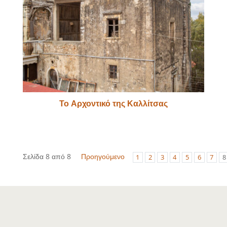
Το Αρχοντικό της Καλλίτσας
Σελίδα 8 από 8
Προηγούμενο
1
2
3
4
5
6
7
8