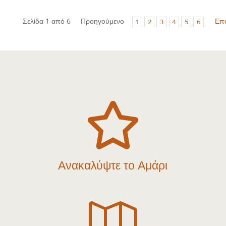
Σελίδα 1 από 6
Προηγούμενο
Επ
1
2
3
4
5
6

Ανακαλύψτε το Αμάρι
