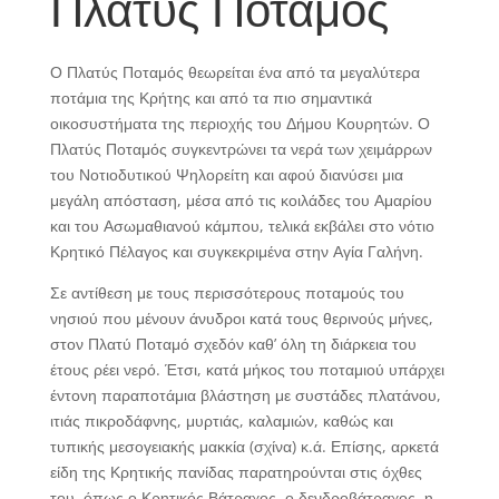
Πλατύς Ποταμός
Ο Πλατύς Ποταμός θεωρείται ένα από τα μεγαλύτερα
ποτάμια της Κρήτης και από τα πιο σημαντικά
οικοσυστήματα της περιοχής του Δήμου Κουρητών. Ο
Πλατύς Ποταμός συγκεντρώνει τα νερά των χειμάρρων
του Νοτιοδυτικού Ψηλορείτη και αφού διανύσει μια
μεγάλη απόσταση, μέσα από τις κοιλάδες του Αμαρίου
και του Ασωμαθιανού κάμπου, τελικά εκβάλει στο νότιο
Κρητικό Πέλαγος και συγκεκριμένα στην Αγία Γαλήνη.
Σε αντίθεση με τους περισσότερους ποταμούς του
νησιού που μένουν άνυδροι κατά τους θερινούς μήνες,
στον Πλατύ Ποταμό σχεδόν καθ’ όλη τη διάρκεια του
έτους ρέει νερό. Έτσι, κατά μήκος του ποταμιού υπάρχει
έντονη παραποτάμια βλάστηση με συστάδες πλατάνου,
ιτιάς πικροδάφνης, μυρτιάς, καλαμιών, καθώς και
τυπικής μεσογειακής μακκία (σχίνα) κ.ά. Επίσης, αρκετά
είδη της Κρητικής πανίδας παρατηρούνται στις όχθες
του, όπως ο Κρητικός Βάτραχος, ο δενδροβάτραχος, η