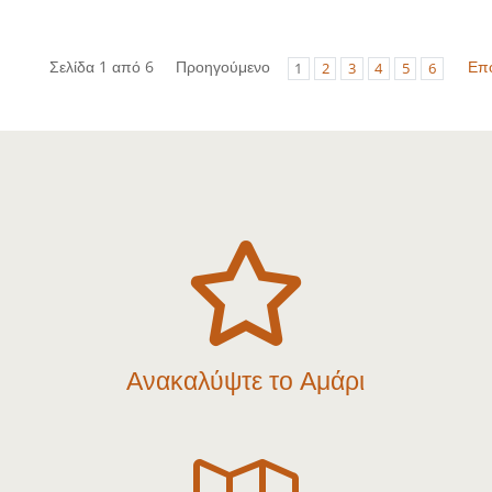
Σελίδα 1 από 6
Προηγούμενο
Επ
1
2
3
4
5
6

Ανακαλύψτε το Αμάρι