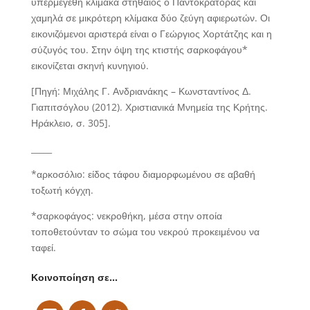
υπερμεγέθη κλίμακα στηθαίος ο Παντοκράτορας και
χαμηλά σε μικρότερη κλίμακα δύο ζεύγη αφιερωτών. Οι
εικονιζόμενοι αριστερά είναι ο Γεώργιος Χορτάτζης και η
σύζυγός του. Στην όψη της κτιστής σαρκοφάγου*
εικονίζεται σκηνή κυνηγιού.
[Πηγή: Μιχάλης Γ. Ανδριανάκης – Κωνσταντίνος Δ.
Γιαπιτσόγλου (2012). Χριστιανικά Μνημεία της Κρήτης.
Ηράκλειο, σ. 305].
_____
*αρκοσόλιο: είδος τάφου διαμορφωμένου σε αβαθή
τοξωτή κόγχη.
*σαρκοφάγος
: νεκροθήκη, μέσα στην οποία
τοποθετούνταν το σώμα του νεκρού προκειμένου να
ταφεί.
Κοινοποίηση σε…