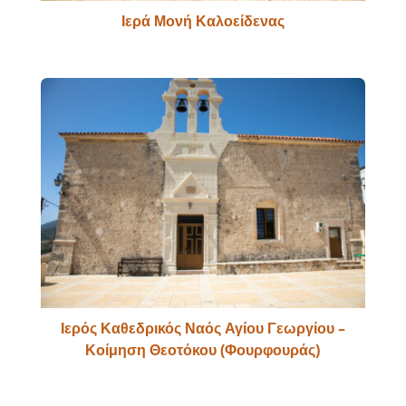
Ιερά Μονή Καλοείδενας
Ιερός Καθεδρικός Ναός Αγίου Γεωργίου –
Κοίμηση Θεοτόκου (Φουρφουράς)