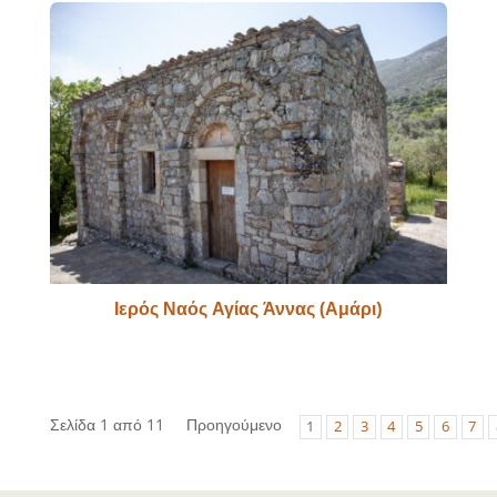
Ιερός Ναός Αγίας Άννας (Αμάρι)
Σελίδα 1 από 11
Προηγούμενο
1
2
3
4
5
6
7