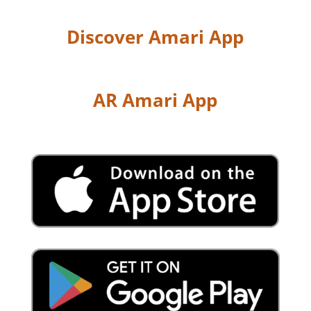
Discover Amari App
AR Amari App