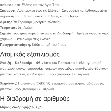
ανάμεσα στις Ελένες και τον Άγιο Τίτο.
Σήμανση:
Ανύπαρκτη έως τις Ελένες – Σποραδική και ξεθωριασμένη
σήμανση του Ε4 ανάμεσα στις Ελένες και το Αμάρι.
Αφετηρία:
Γερακάρι (κεντρική πλατεία).
Τερματισμός:
Αμάρι.
Σημεία πόσιμου νερού πάνω στη διαδρομή:
Πηγή με άφθονο νερό
χειμώνα – καλοκαίρι στις Ελένες.
Πραγματοποίηση:
Κάθε εποχή του έτους.
Ατομικός εξοπλισμός
Άνοιξη – Καλοκαίρι – Φθινόπωρο:
Παπούτσια trekking, μακρύ
παντελόνι (λόγω παρουσίας πυκνών συστάδων ακανθωτών θάμνων),
μπατόν, καπέλο, γυαλιά ηλίου, νερό (παγούρι 1½ λίτρων).
Χειμώνας:
Παπούτσια trekking, χειμερινός ρουχισμός, αδιάβροχο,
μπατόν, νερό (παγούρι 1½ λίτρων).
Η διαδρομή σε αριθμούς
Μήκος διαδρομής:
6,3 χλμ