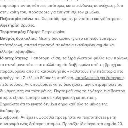
παρακάμπτοντας κάποιες απότομες και επικίνδυνες ασυνέχειες μέσα
στην κοίτη του, πρόσφορες για canyoning τον χειμώνα.
Πεζοπορία πάνω σε:
Χωματόδρομους, μονοπάτια και γιδόστρατα.
Αφετηρία:
Βρύσες.
Τερματισμός:
Γέφυρα Πετροχωρίου.
Βαθμός δυσκολίας:
Μέσης δυσκολίας (για το επίπεδο έμπειρων
πεζοπόρων), απαιτεί προσοχή σε κάποια εκτεθειμένα σημεία και
έλλειψη υψοφοβίας.
Ιδιαιτερότητες:
H απότομη κλίση, τα ξερά γλιστερά φύλλα των πρίνων,
το στενό μονοπάτι – σε πολλά σημεία διαβρωμένο από τη βροχή και
παρασυρμένο από τις κατολισθήσεις – καθιστούν την πεζοπορία στο
φαράγγι του Σμιλέ μια δύσκολη υπόθεση,
αποκλειστικά για έμπειρους
πεζοπόρους
. Αν αποφασίστε να το διασχίσετε, μην υπερτιμήσετε τις
δυνάμεις σας και πάτε μόνος. Πάρτε μαζί σας το λιγότερο ένα δεύτερο
άτομο, εξίσου έμπειρο και σε καλή φυσική κατάσταση.
Σημειώστε ότι το κινητό δεν έχει σήμα καθ’ όλο το μήκος της
διαδρομής.
Συμβουλή
. Αν έχετε υψοφοβία προτιμήστε να περπατήσετε με τη
συντροφιά ενός δεύτερου ατόμου. Προσέξτε ιδιαίτερα στα σημείο 20,