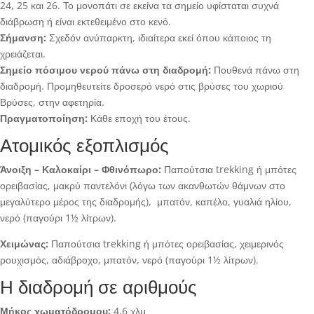
24, 25 και 26. Το μονοπάτι σε εκείνα τα σημείο υφίσταται συχνά
διάβρωση ή είναι εκτεθειμένο στο κενό.
Σήμανση:
Σχεδόν ανύπαρκτη, ιδιαίτερα εκεί όπου κάποιος τη
χρειάζεται.
Σημείο πόσιμου νερού πάνω στη διαδρομή:
Πουθενά πάνω στη
διαδρομή. Προμηθευτείτε δροσερό νερό στις βρύσες του χωριού
Βρύσες, στην αφετηρία.
Πραγματοποίηση:
Κάθε εποχή του έτους.
Ατομικός εξοπλισμός
Άνοιξη – Καλοκαίρι – Φθινόπωρο:
Παπούτσια trekking ή μπότες
ορειβασίας, μακρύ παντελόνι (λόγω των ακανθωτών θάμνων στο
μεγαλύτερο μέρος της διαδρομής), μπατόν, καπέλο, γυαλιά ηλίου,
νερό (παγούρι 1½ λίτρων).
Χειμώνας:
Παπούτσια trekking ή μπότες ορειβασίας, χειμερινός
ρουχισμός, αδιάβροχο, μπατόν, νερό (παγούρι 1½ λίτρων).
Η διαδρομή σε αριθμούς
Μήκος χωματόδρομου:
4,6 χλμ