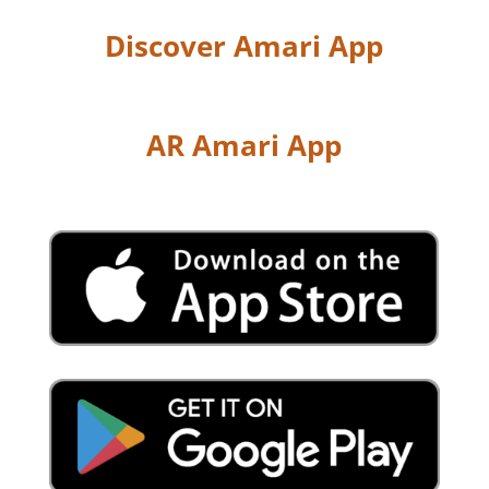
Discover Amari App
AR Amari App