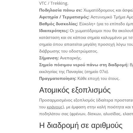
VTC / Trekking.
Ποδηλασία πάνω σε:
Χωματόδρομους και άσφα
Αφετηρία / Τερματισμός:
Αστυνομικό Τμήμα Αμ
Βαθμός δυσκολίας:
Εύκολη+ (για το επίπεδο έμ
Ιδιαιτερότητες:
Οι χωματόδρομοι που θα ακολουθή
κατάσταση και σε κάποια σημεία καλυμμένοι με τσ
σημεία όπου απαιτείται μεγάλη προσοχή λόγω το
διάβρωσης του οδοστρώματος.
Σήμανση:
Ανεπαρκής.
Σημείο πόσιμου νερού πάνω στη διαδρομή:
Βρ
εκκλησίας της Παναγίας (σημείο 07α).
Πραγματοποίηση:
Κάθε εποχή του έτους.
Ατομικός εξοπλισμός
Προσαρμοσμένος εξοπλισμός (ιδιαίτερα προστατ
του
κράνους
), με έμφαση στην καλή ποιότητα και
ποδηλάτου σας (φρένων, δίσκων, αλυσίδας, ελαστ
Η διαδρομή σε αριθμούς