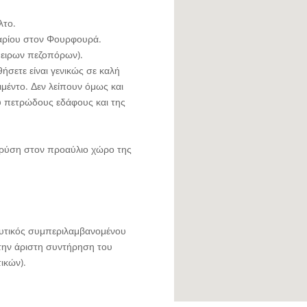
λτο.
αρίου στον Φουρφουρά.
πειρων πεζοπόρων).
σετε είναι γενικώς σε καλή
ιμέντο. Δεν λείπουν όμως και
υ πετρώδους εδάφους και της
ύση στον προαύλιο χώρο της
ευτικός συμπεριλαμβανομένου
 την άριστη συντήρηση του
ικών).