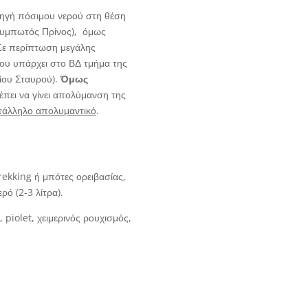
γή πόσιμου νερού στη θέση
Τουμπωτός Πρίνος), όμως
 Σε περίπτωση μεγάλης
που υπάρχει στο ΒΔ τμήμα της
ίου Σταυρού).
Όμως
έπει να γίνει απολύμανση της
τάλληλο απολυμαντικό
.
ekking ή μπότες ορειβασίας,
ρό (2-3 λίτρα).
piolet, χειμερινός ρουχισμός,