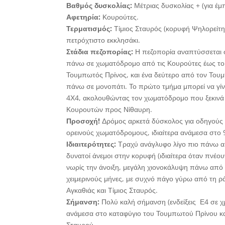
Βαθμός δυσκολίας:
Μέτριας δυσκολίας + (για έμ
Αφετηρία:
Κουρούτες.
Τερματισμός:
Τίμιος Σταυρός (κορυφή Ψηλορείτη
πετρόχτιστο εκκλησάκι.
Στάδια πεζοπορίας:
Η πεζοπορία αναπτύσσεται 
πάνω σε χωματόδρομο από τις Κουρούτες έως το
Τουμπωτός Πρίνος, και ένα δεύτερο από τον Του
πάνω σε μονοπάτι. Το πρώτο τμήμα μπορεί να γίν
4Χ4, ακολουθώντας τον χωματόδρομο που ξεκινά 
Κουρουτών προς Νίθαυρη.
Προσοχή!
Δρόμος αρκετά δύσκολος για οδηγούς 
ορεινούς χωματόδρομους, ιδιαίτερα ανάμεσα στο 9
Ιδιαιτερότητες:
Τραχύ ανάγλυφο λίγο πιο πάνω α
δυνατοί άνεμοι στην κορυφή (ιδιαίτερα όταν πνέο
νωρίς την άνοιξη, μεγάλη χιονοκάλυψη πάνω από
χειμερινούς μήνες, με συχνό πάγο γύρω από τη ρ
Αγκαθιάς και Τίμιος Σταυρός.
Σήμανση:
Πολύ καλή σήμανση (ενδείξεις Ε4 σε χ
ανάμεσα στο καταφύγιο του Τουμπωτού Πρίνου κα
Σταυρού.