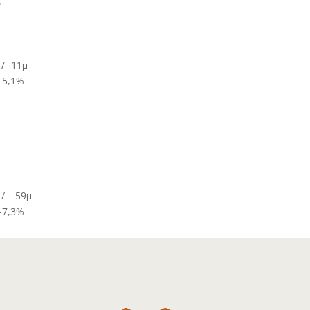
.
/ -11μ
-5,1%
/ – 59μ
-7,3%