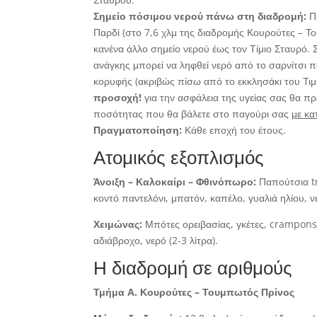
Σημείο πόσιμου νερού πάνω στη διαδρομή:
Πη
Παρδί (στο 7,6 χλμ της διαδρομής Κουρούτες – 
κανένα άλλο σημείο νερού έως τον Τίμιο Σταυρό.
ανάγκης μπορεί να ληφθεί νερό από το σαρνίτσι 
κορυφής (ακριβώς πίσω από το εκκλησάκι του Τιμ
προσοχή!
για την ασφάλεια της υγείας σας θα πρ
ποσότητας που θα βάλετε στο παγούρι σας
με κα
Πραγματοποίηση:
Κάθε εποχή του έτους.
Ατομικός εξοπλισμός
Άνοιξη – Καλοκαίρι – Φθινόπωρο:
Παπούτσια tr
κοντό παντελόνι, μπατόν, καπέλο, γυαλιά ηλίου, νε
Χειμώνας:
Μπότες ορειβασίας, γκέτες, crampons, 
αδιάβροχο, νερό (2-3 λίτρα).
Η διαδρομή σε αριθμούς
Τμήμα Α.
Κουρούτες – Τουμπωτός Πρίνος