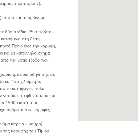
πειρους πεζοπόρους).
), όπου και το ομώνυμο
σε δύο στάδια. Ένα πρώτο
 καταφύγιο στη θέση
μπωτό Πρίνο έως την κορυφή,
ει και με κατάλληλο όχημα
από την νότιο έξοδο των
χωρίς εμπειρία οδήγησης σε
ο και 12ο χιλιόμετρο.
πό το καταφύγιο, πολύ
υν νοτιάδες το φθινόπωρο και
 τα 1500μ κατά τους
άχη ανάμεσα στις κορυφές
ρώμα κίτρινο – μαύρο)
ι της κορυφής του Τίμιου