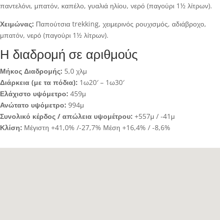
παντελόνι, μπατόν, καπέλο, γυαλιά ηλίου, νερό (παγούρι 1½ λίτρων).
Χειμώνας:
Παπούτσια trekking, χειμερινός ρουχισμός, αδιάβροχο,
μπατόν, νερό (παγούρι 1½ λίτρων).
Η διαδρομή σε αριθμούς
Μήκος Διαδρομής:
5,0 χλμ
Διάρκεια (με τα πόδια):
1ω20′ – 1ω30′
Ελάχιστο υψόμετρο:
459μ
Ανώτατο υψόμετρο:
994μ
Συνολικό κέρδος / απώλεια υψομέτρου:
+557μ / -41μ
Κλίση:
Μέγιστη +41,0% /-27,7% Μέση +16,4% / -8,6%