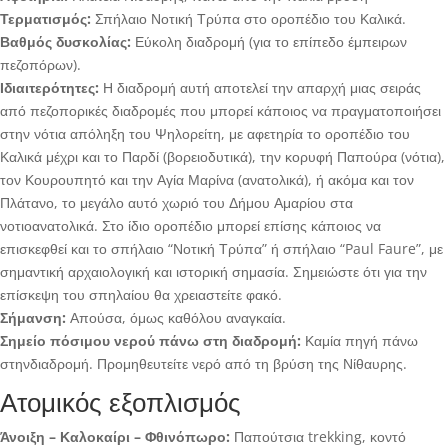
Τερματισμός:
Σπήλαιο Νοτική Τρύπα στο οροπέδιο του Καλικά.
Βαθμός δυσκολίας:
Εύκολη διαδρομή (για το επίπεδο έμπειρων
πεζοπόρων).
Ιδιαιτερότητες:
Η διαδρομή αυτή αποτελεί την απαρχή μιας σειράς
από πεζοπορικές διαδρομές που μπορεί κάποιος να πραγματοποιήσει
στην νότια απόληξη του Ψηλορείτη, με αφετηρία το οροπέδιο του
Καλικά μέχρι και το Παρδί (βορειοδυτικά), την κορυφή Παπούρα (νότια),
τον Κουρουπητό και την Αγία Μαρίνα (ανατολικά), ή ακόμα και τον
Πλάτανο, το μεγάλο αυτό χωριό του Δήμου Αμαρίου στα
νοτιοανατολικά. Στο ίδιο οροπέδιο μπορεί επίσης κάποιος να
επισκεφθεί και το σπήλαιο “Νοτική Τρύπα” ή σπήλαιο “Paul Faure”, με
σημαντική αρχαιολογική και ιστορική σημασία. Σημειώστε ότι για την
επίσκεψη του σπηλαίου θα χρειαστείτε φακό.
Σήμανση:
Απούσα, όμως καθόλου αναγκαία.
Σημείο πόσιμου νερού πάνω στη διαδρομή:
Καμία πηγή πάνω
στηνδιαδρομή. Προμηθευτείτε νερό από τη βρύση της Νίθαυρης.
Ατομικός εξοπλισμός
Άνοιξη – Καλοκαίρι – Φθινόπωρο:
Παπούτσια trekking, κοντό