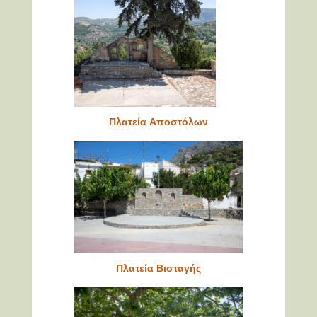
Πλατεία Αποστόλων
Πλατεία Βισταγής