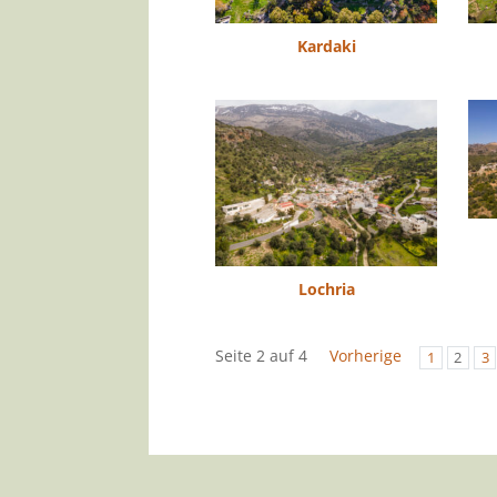
Kardaki
Lochria
Seite 2 auf 4
Vorherige
1
2
3