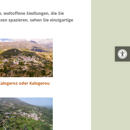
, weltoffene Siedlungen, die Sie
en spazieren, sehen Sie einzigartige
Open
Kalogeros oder Kalogerou