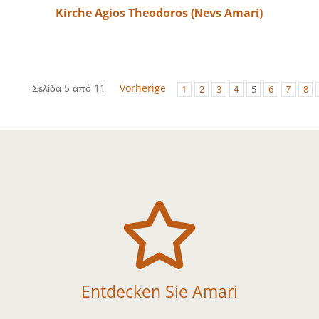
Kirche Agios Theodoros (Νevs Amari)
Σελίδα 5 από 11
Vorherige
1
2
3
4
5
6
7
8

Entdecken Sie Amari