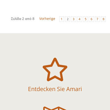
Σελίδα 2 από 8
Vorherige
1
2
3
4
5
6
7
8

Entdecken Sie Amari