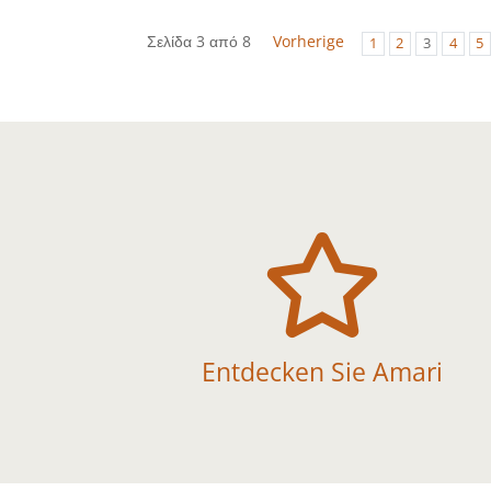
Σελίδα 3 από 8
Vorherige
1
2
3
4
5

Entdecken Sie Amari