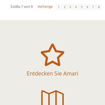
Σελίδα 7 από 8
Vorherige
1
2
3
4
5
6
7
8

Entdecken Sie Amari
