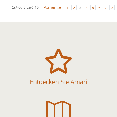
Σελίδα 3 από 10
Vorherige
1
2
3
4
5
6
7
8

Entdecken Sie Amari
