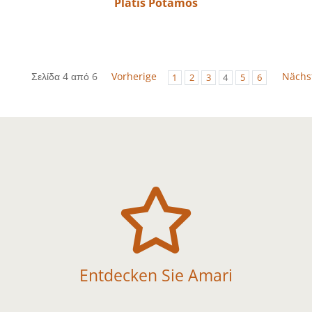
Platis Potamos
Σελίδα 4 από 6
Vorherige
Nächs
1
2
3
4
5
6

Entdecken Sie Amari