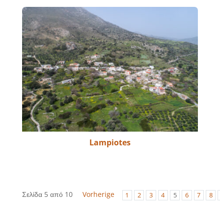
Lampiotes
Σελίδα 5 από 10
Vorherige
1
2
3
4
5
6
7
8