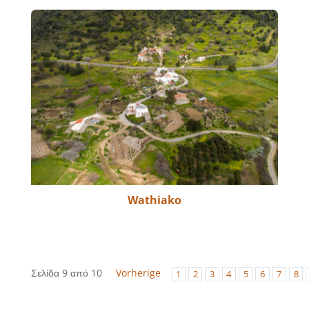
Wathiako
Σελίδα 9 από 10
Vorherige
1
2
3
4
5
6
7
8