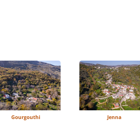
Gourgouthi
Jenna