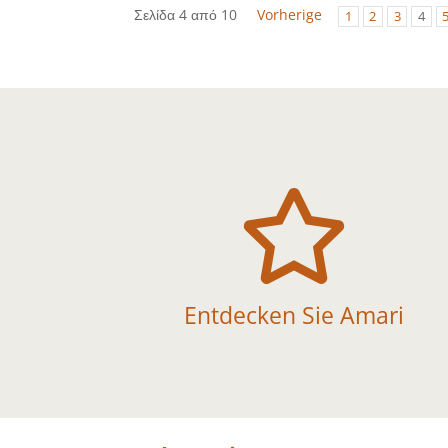
Σελίδα 4 από 10
Vorherige
1
2
3
4

Entdecken Sie Amari