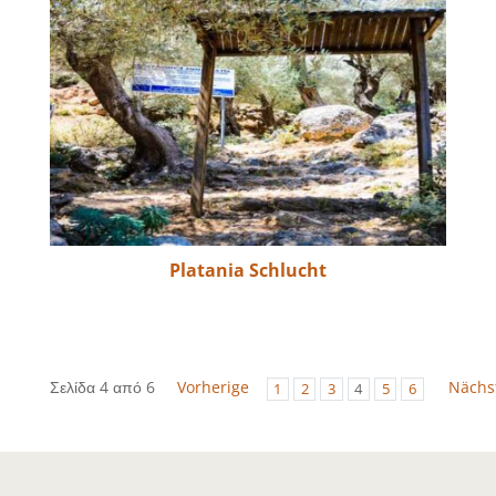
Platania Schlucht
Σελίδα 4 από 6
Vorherige
Nächs
1
2
3
4
5
6