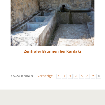
Zentraler Brunnen bei Kardaki
Σελίδα 8 από 8
Vorherige
1
2
3
4
5
6
7
8