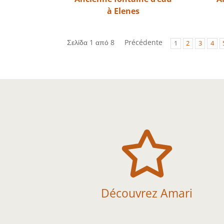
à Elenes
Σελίδα 1 από 8
Précédente
1
2
3
4

Découvrez Amari