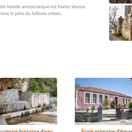
lle famille aristocratique est Pavlos Vlastos
mme le père du folklore crétois.
ncienne fontaine d’eau
École primaire d’Amar